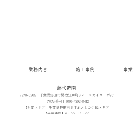
方
業務内容
施工事例
事業
藤代造園
〒270-0205 千葉県野田市関宿江戸町51-1 スカイコーポ201
【電話番号】080-4392-8412
【対応エリア】千葉県野田市を中心とした近隣エリア
【営業時間】8：00～19：00
【定休日】不定休