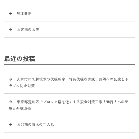
施工事例
お客様のお声
最近の投稿
久喜市にて越境木の伐採剪定・竹藪伐採を実施！お隣への配慮とト
ラブル防止対策
東京都荒川区でブロック塀を低くする安全対策工事！通行人への配
慮と外構改修
お盆前の庭木の手入れ