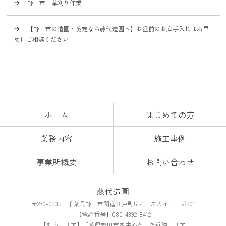
野田市 草刈り作業
【野田市の造園・剪定なら藤代造園へ】お盆前のお庭手入れはお早
めにご相談ください
ホーム
はじめての方
業務内容
施工事例
事業所概要
お問い合わせ
藤代造園
〒270-0205 千葉県野田市関宿江戸町51-1 スカイコーポ201
【電話番号】080-4392-8412
【対応エリア】千葉県野田市を中心とした近隣エリア